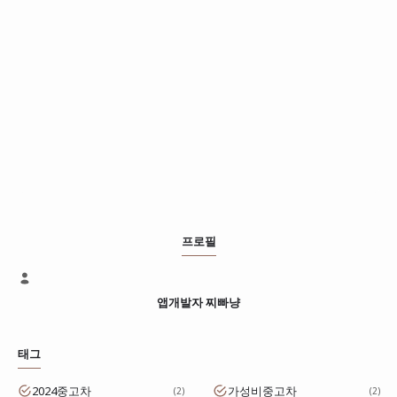
프로필
앱개발자 찌빠냥
태그
2024중고차
가성비중고차
2
2