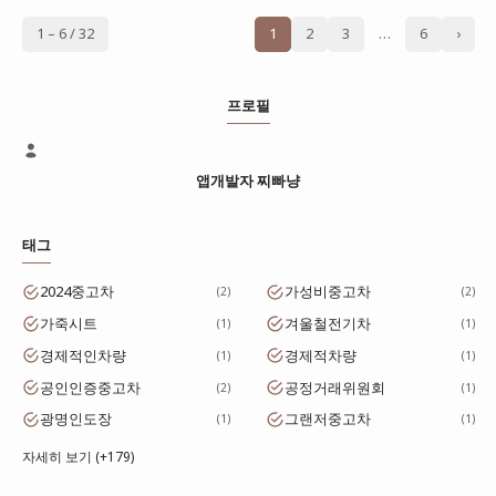
1 – 6 / 32
1
2
3
…
6
›
프로필
앱개발자 찌빠냥
태그
2024중고차
가성비중고차
2
2
가죽시트
겨울철전기차
1
1
경제적인차량
경제적차량
1
1
공인인증중고차
공정거래위원회
2
1
광명인도장
그랜저중고차
1
1
자세히 보기 (+179)