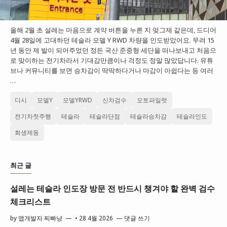
올해 2월 초 설레는 마음으로 계약 버튼을 누른 지 엊그제 같은데, 드디어
4월 28일에 고대하던 테슬라 모델 Y RWD 차량을 인도받았어요. 무려 15
년 동안 제 발이 되어주었던 정든 국산 준중형 세단을 떠나보내고 처음으
로 맞이하는 전기차라서 기대감만큼이나 걱정도 정말 많았답니다. 유튜
브나 커뮤니티를 보면 승차감이 딱딱하다거나 마감이 아쉽다는 등 여러
…
디시
모델Y
모델YRWD
신차검수
오토파일럿
전기차첫주행
테슬라
테슬라단점
테슬라승차감
테슬라인도
회생제동
최근 글
설레는 테슬라 인도장 방문 전 반드시 챙겨야 할 완벽 검수
체크리스트
by
앱개발자 찌빠냥
•
28 4월 2026
댓글 쓰기