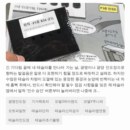
긴 기다림 끝에 내 테슬라를 만나러 가는 날, 광명이나 광양 인도장으로
향하는 발걸음은 말로 다 표현하기 힘들 정도로 짜릿하고 설레죠. 하지만
수많은 테슬라 차량이 도열해 있는 웅장한 풍경과 눈앞에 반짝이는 내 차
에 흠뻑 취해서, 반드시 확인해야 할 필수 점검 사항들을 잊은 채 테슬라
앱에서 덜컥 '인수 승인' 버튼부터 눌러버리면 나중에 크…
광명인도장
기가팩토리
모델3하이랜드
모델Y주니퍼
오토파일럿
테슬라단차
테슬라신차검수
테슬라앱연동
테슬라인도장
테슬라초기불령