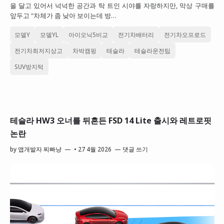
을 달고 있어서 넉넉한 공간과 탁 트인 시야를 자랑하지만, 막상 구매를
앞두고 "차체가 좀 낮아 보이는데 방…
모델Y
모델YL
아이오닉5비교
전기차배터리
전기차오프로드
전기차최저지상고
차박캠핑
테슬라
테슬라운전팁
SUV방지턱
테슬라 HW3 오너를 뒤흔든 FSD 14 Lite 출시와 레트로핏
논란
by
앱개발자 찌빠냥
•
27 4월 2026
댓글 쓰기